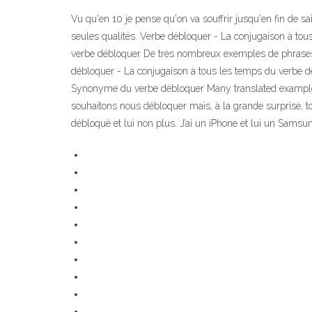
Vu qu'en 10 je pense qu'on va souffrir jusqu'en fin de sa
seules qualités. Verbe débloquer - La conjugaison à tous
verbe débloquer De très nombreux exemples de phrases t
débloquer - La conjugaison à tous les temps du verbe déb
Synonyme du verbe débloquer Many translated example s
souhaitons nous débloquer mais, à la grande surprise, tou
débloqué et lui non plus. J’ai un iPhone et lui un Samsu