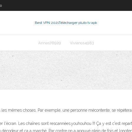
50
Best VPN 2021
Télécharger pluto tv apk
Annas76929
Viviano14983
les mêmes choses. Par exemple, une personne mécontente, se répétera s
l'écran. Les chaînes sont rescannées.youhouhou !!! Ça y est c'est reparti 
écodeur et ça a marché. Par contre on a appuyé plein de fois et longtem