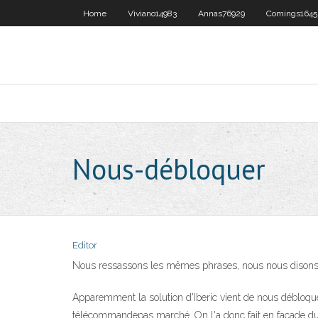
Home
Viviano14983
Annas76929
Comings164
Nous-débloquer
Editor
Nous ressassons les mêmes phrases, nous nous disons 
Apparemment la solution d'Iberic vient de nous débloquer 
télécommandepas marché. On l'a donc fait en façade du d