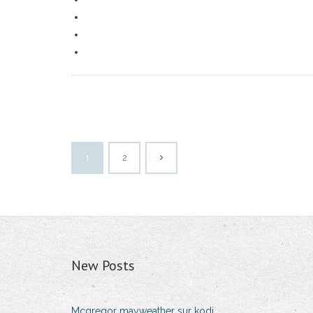
1
2
New Posts
Mcgregor mayweather sur kodi