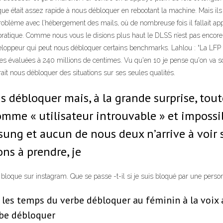
que était assez rapide à nous débloquer en rebootant la machine. Mais il
blème avec l’hébergement des mails, où de nombreuse fois il fallait appel
 pratique. Comme nous vous le disions plus haut le DLSS n’est pas encor
loppeur qui peut nous débloquer certains benchmarks. Lahlou : “La LFP 
es évaluées à 240 millions de centimes. Vu qu'en 10 je pense qu'on va souf
rait nous débloquer des situations sur ses seules qualités.
débloquer mais, à la grande surprise, tout
comme « utilisateur introuvable » et impossi
msung et aucun de nous deux n’arrive à voir 
ons à prendre, je
s bloque sur instagram. Que se passe -t-il si je suis bloqué par une pe
les temps du verbe débloquer au féminin à la voix ac
be débloquer