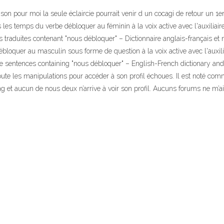
ison pour moi la seule éclaircie pourrait venir d un cocagi de retour un 1
 les temps du verbe débloquer au féminin à la voix active avec l'auxiliai
raduites contenant "nous débloquer" – Dictionnaire anglais-français et 
loquer au masculin sous forme de question à la voix active avec l'auxilia
entences containing "nous débloquer" – English-French dictionary and s
te les manipulations pour accéder à son profil échoues. Il est noté comme
ng et aucun de nous deux n’arrive à voir son profil. Aucuns forums ne m’ai