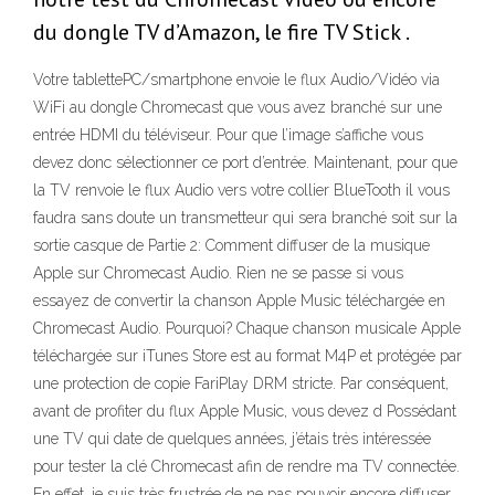
du dongle TV d’Amazon, le fire TV Stick .
Votre tablettePC/smartphone envoie le flux Audio/Vidéo via
WiFi au dongle Chromecast que vous avez branché sur une
entrée HDMI du téléviseur. Pour que l’image s’affiche vous
devez donc sélectionner ce port d’entrée. Maintenant, pour que
la TV renvoie le flux Audio vers votre collier BlueTooth il vous
faudra sans doute un transmetteur qui sera branché soit sur la
sortie casque de Partie 2: Comment diffuser de la musique
Apple sur Chromecast Audio. Rien ne se passe si vous
essayez de convertir la chanson Apple Music téléchargée en
Chromecast Audio. Pourquoi? Chaque chanson musicale Apple
téléchargée sur iTunes Store est au format M4P et protégée par
une protection de copie FariPlay DRM stricte. Par conséquent,
avant de profiter du flux Apple Music, vous devez d Possédant
une TV qui date de quelques années, j’étais très intéressée
pour tester la clé Chromecast afin de rendre ma TV connectée.
En effet, je suis très frustrée de ne pas pouvoir encore diffuser